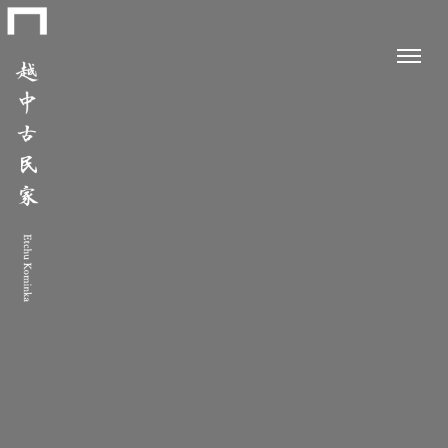
コ
ン
テ
メ
ン
ニ
ュ
ツ
ー
に
ス
キ
ッ
プ